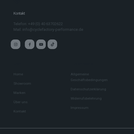
Kontakt
Telefon: +49 (0) 40 63702622
Mail: info@cyclefactory-performance.de
Main
Custom service
Home
Allgemeine
Geschäftsbedingungen
Showroom
Datenschutzerklärung
Marken
Widerrufsbelehrung
Über uns
Impressum
Kontakt