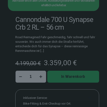
Alle Räder sind in allen Größen, Ausstattungsvarianten und Farbvarianten
erhältlich und lieferbar.
Cannondale 700 U Synapse
Crb 2 RL – 56 cm
Road Reimagined Fahr geschmeidig, fahr schnell und fahr
souverän. Wo auch immer dich die Straße hinführt,
entscheide dich für das Synapse – diese reinrassige
Rennmaschine ist
[…]
Ursprünglicher
Aktueller
3.359,00
€
4.199,00
€
Preis
Preis
war:
ist:
Cannondale
4.199,00 €
3.359,00 
In Warenkorb
700
U
Synapse
Crb
2
Inklusiver Service:
RL
Bike-Fitting & Erst-Checkup vor Ort.
–