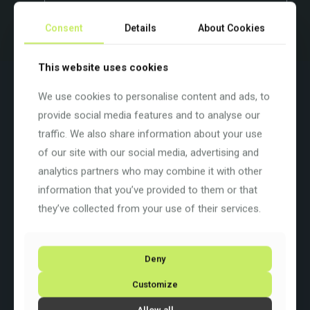
56
Beispielbild. Farben und Ausstattung variieren.
cm
Consent
Details
About Cookies
Menge
This website uses cookies
Beschreibung
Zusätzliche Informationen
We use cookies to personalise content and ads, to
Road Reimagined
provide social media features and to analyse our
traffic. We also share information about your use
Fahr geschmeidig, fahr schnell und fahr souverän. Wo auch
immer dich die Straße hinführt, entscheide dich für das Synapse
of our site with our social media, advertising and
– diese reinrassige Rennmaschine ist komfortabel und zu allem
analytics partners who may combine it with other
bereit.
information that you’ve provided to them or that
Farbe: Black Pearl
they’ve collected from your use of their services.
Basisfarbe: Schwarz
Rahmengrösse: 56 cm / 22″
Rahmenart:
Diamant
Rahmenmaterial:
Carbon
Deny
Raddurchmesser: 28 Zoll
Schaltung: Shimano Ultegra hydraulic disc, 11-speed
Customize
Allow all