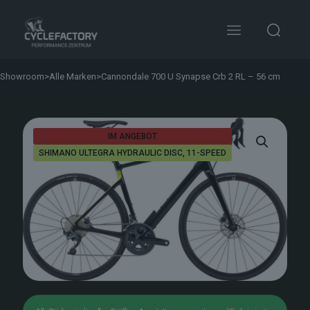
Showroom
>
Alle Marken
>
Cannondale 700 U Synapse Crb 2 RL – 56 cm
IM ANGEBOT
SHIMANO ULTEGRA HYDRAULIC DISC, 11-SPEED