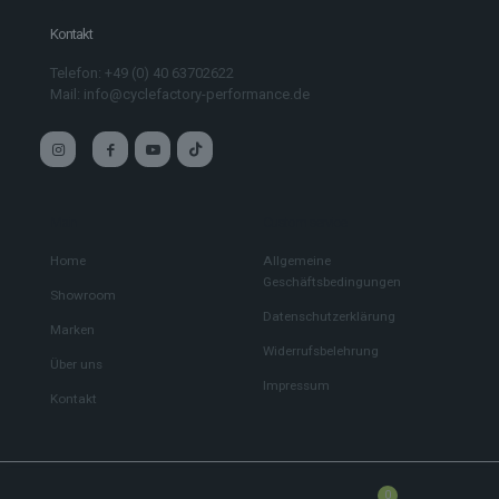
Kontakt
Telefon: +49 (0) 40 63702622
Mail: info@cyclefactory-performance.de
Main
Custom service
Home
Allgemeine
Geschäftsbedingungen
Showroom
Datenschutzerklärung
Marken
Widerrufsbelehrung
Über uns
Impressum
Kontakt
0