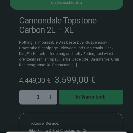
erhältlich und lieferbar.
Cannondale Topstone
Carbon 2L – XL
Nothing is impassable Das beste Dual-Suspension-
Gravelbike für holprige Feldwege und Singletrails. Dank
KingPin-Hinterbaufederung und Lefty-Federgabel winkt
grenzenloser Fahrspaß. Farbe: Jade (jde) Basisfarbe: Grün
Rahmengrösse: XL Rahmenart:
[…]
Ursprünglicher
Aktueller
3.599,00
€
4.449,00
€
Preis
Preis
war:
ist:
Cannondale
4.449,00 €
3.599,00 
In Warenkorb
Topstone
Carbon
2L
–
XL
Inklusiver Service:
Menge
Bike-Fitting & Erst-Checkup vor Ort.