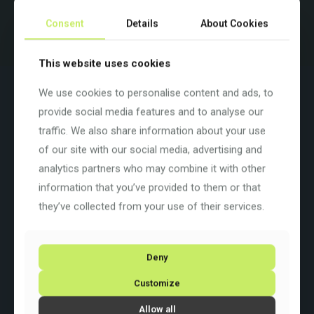
Beispielbild. Farben und Ausstattung variieren.
Consent
Details
About Cookies
This website uses cookies
Beschreibung
Zusätzliche Informationen
We use cookies to personalise content and ads, to
provide social media features and to analyse our
Nothing is impassable
traffic. We also share information about your use
Das beste Dual-Suspension-Gravelbike für holprige Feldwege
of our site with our social media, advertising and
und Singletrails. Dank KingPin-Hinterbaufederung und Lefty-
Federgabel winkt grenzenloser Fahrspaß.
analytics partners who may combine it with other
information that you’ve provided to them or that
Farbe: Jade (jde)
Basisfarbe: Grün
they’ve collected from your use of their services.
Rahmengrösse: XL
Rahmenart:
Diamant
Rahmenmaterial:
Carbon
Raddurchmesser: 28 Zoll
Deny
Schaltung: Shimano GRX 600/800 2×11
Customize
Allow all