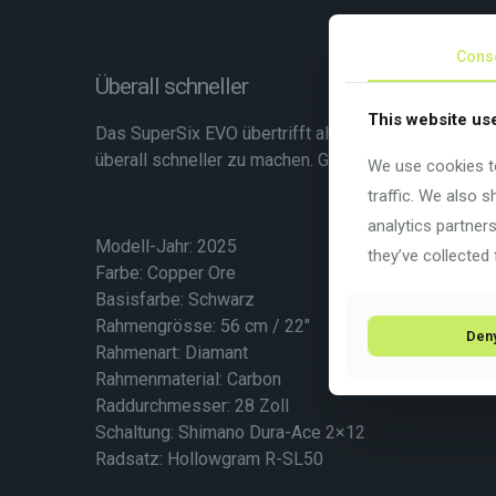
Cons
Überall schneller
This website us
Das SuperSix EVO übertrifft alle Erwartungen. So le
überall schneller zu machen. Geschwindigkeit auf e
We use cookies to
traffic. We also 
analytics partner
Modell-Jahr: 2025
they’ve collected 
Farbe: Copper Ore
Basisfarbe: Schwarz
Rahmengrösse: 56 cm / 22″
Den
Rahmenart:
Diamant
Rahmenmaterial:
Carbon
Raddurchmesser: 28 Zoll
Schaltung: Shimano Dura-Ace 2×12
Radsatz: Hollowgram R-SL50