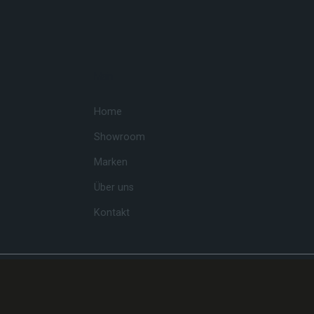
Main
Home
Showroom
Marken
Über uns
Kontakt
 Betheme by
Muffin group
| All Rights Reserved | Powered by
Wo