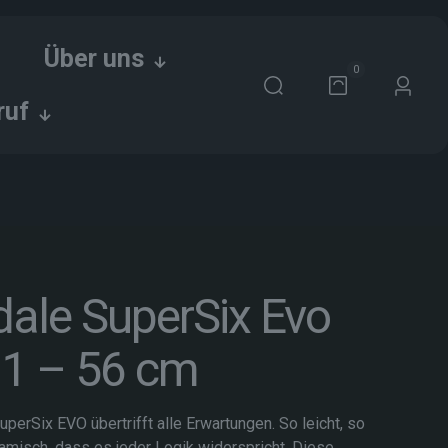
Über uns
0
ruf
ale SuperSix Evo
1 – 56 cm
uperSix EVO übertrifft alle Erwartungen. So leicht, so
amisch, dass es jeder Logik widerspricht. Diese