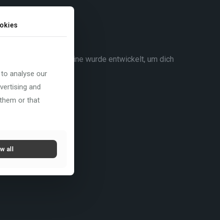
okies
rspricht. Diese Maschine wurde entwickelt, um dich
 to analyse our
vertising and
 them or that
w all