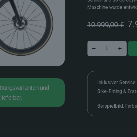
Maschine wurde entwick
Ur
7.
10.999,00
€
Pr
wa
10
Cannondale
SuperSix
Evo
HI-
MOD
1
Inklusiver Service:
attungsvarianten und
–
Bike-Fitting & Ers
56
lieferbar.
cm
Beispielbild. Farb
Menge