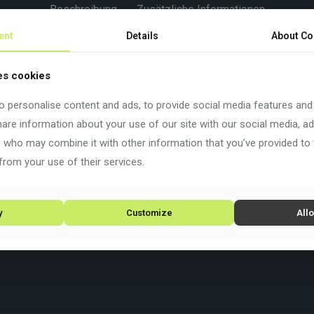
Beschreibung
Zusätzliche Informationen
ent
Details
About Co
es cookies
icht, so schnell und so aerodynamisch, dass es jeder Logik wide
inem neuen Level.
 personalise content and ads, to provide social media features and
share information about your use of our site with our social media, ad
s who may combine it with other information that you’ve provided to
from your use of their services.
y
Customize
Allo