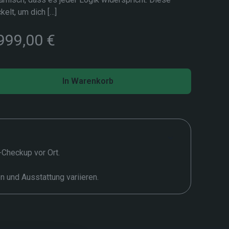
elt, um dich
[…]
sprünglicher
Aktueller
999,00
€
eis
Preis
r:
ist:
.999,00 €
7.999,00 €.
In Warenkorb
t-Checkup vor Ort.
en und Ausstattung variieren.