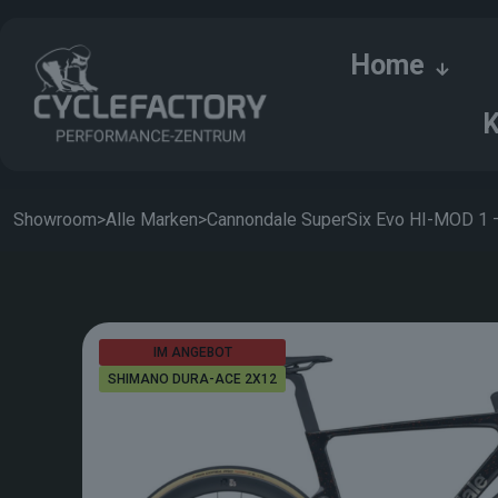
Home
K
Showroom
>
Alle Marken
>
Cannondale SuperSix Evo HI-MOD 1 
IM ANGEBOT
SHIMANO DURA-ACE 2X12