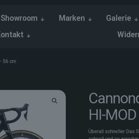
Showroom
Marken
Galerie
ontakt
Wider
– 56 cm
Cannond
HI-MOD 
Überall schneller Das S
schnell und so aerodyn