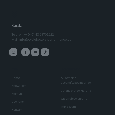
Kontakt
Telefon: +49 (0) 40 63702622
Mail: info@cyclefactory-performance.de
Main
Custom service
Home
Allgemeine
Geschäftsbedingungen
Showroom
Datenschutzerklärung
Marken
Widerrufsbelehrung
Über uns
Impressum
Kontakt