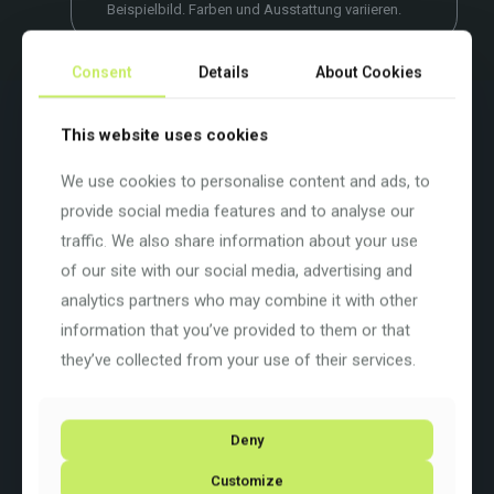
Beispielbild. Farben und Ausstattung variieren.
Consent
Details
About Cookies
Beschreibung
Zusätzliche Informationen
This website uses cookies
Das Abenteuer wagen
We use cookies to personalise content and ads, to
Jeder Radfahrer erlebt das Radfahren wie einen Übergang. Der
provide social media features and to analyse our
Zustand bei der Abfahrt wird nie derselbe sein wie bei der
Ankunft. Über das Gefühl der Anstrengung hinaus verändert man
traffic. We also share information about your use
sich innerlich und gleichzeitig verändert sich der Blick auf die
of our site with our social media, advertising and
Welt ringsum. Jedes Abenteuer ist eine Entwicklung.
analytics partners who may combine it with other
Aus diesem Spannungsfeld ist Adlar entstanden. Das Fahrrad
als Mittel, um den Dingen einen Sinn zu geben und die Sicht auf
information that you’ve provided to them or that
die Welt zu klären. Ein Objekt, das gleichzeitig mutiert, sich
they’ve collected from your use of their services.
verändert und verwandelt. Und ist das nicht genau das, was man
unter Gravel versteht?Farbe: Stone Dark Glossy (C10)
Basisfarbe: Grau
Rahmengrösse: S
Deny
Rahmenart:
Diamant
Rahmenmaterial:
Carbon
Customize
Raddurchmesser: 28 Zoll