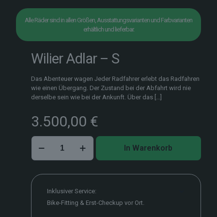
Alle Räder sind in allen Größen, Ausstattungsvarianten und Farbvarianten
erhältlich und lieferbar.
Wilier Adlar – S
Das Abenteuer wagen Jeder Radfahrer erlebt das Radfahren
wie einen Übergang. Der Zustand bei der Abfahrt wird nie
derselbe sein wie bei der Ankunft. Über das
[…]
3.500,00
€
Wilier
In Warenkorb
Adlar
–
S
Menge
Inklusiver Service:
Bike-Fitting & Erst-Checkup vor Ort.