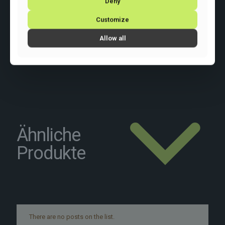
Deny
Basisfarbe: Schwarz
Rahmengrösse: M
Customize
Rahmenart:
Diamant
Rahmenmaterial:
Aluminium
Allow all
Raddurchmesser: 28 Zoll
Schaltung: Shimano GRX400 2×10
Ähnliche
Produkte
There are no posts on the list.