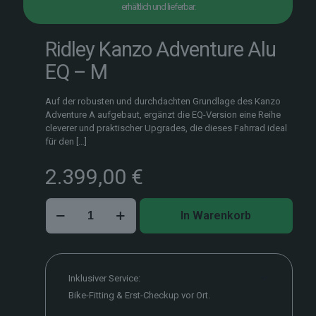
erhältlich und lieferbar.
Ridley Kanzo Adventure Alu
EQ – M
Auf der robusten und durchdachten Grundlage des Kanzo
Adventure A aufgebaut, ergänzt die EQ-Version eine Reihe
cleverer und praktischer Upgrades, die dieses Fahrrad ideal
für den
[…]
2.399,00
€
Ridley
In Warenkorb
Kanzo
Adventure
Alu
EQ
–
Inklusiver Service:
M
Bike-Fitting & Erst-Checkup vor Ort.
Menge