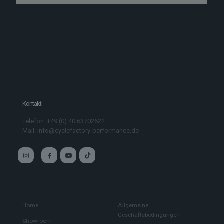
Kontakt
Telefon: +49 (0) 40 63702622
Mail: info@cyclefactory-performance.de
Main
Custom service
Home
Allgemeine
Geschäftsbedingungen
Showroom