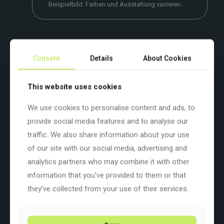
Beispielbild. Farben und Ausstattung variieren.
Beschreibung
Zusätzliche Informationen
Consent
Details
About Cookies
Auf der robusten und durchdachten Grundlage des Kanzo
Adventure A aufgebaut, ergänzt die EQ-Version eine Reihe
This website uses cookies
cleverer und praktischer Upgrades, die dieses Fahrrad ideal für
den täglichen Arbeitsweg, lange Touren oder vollständig
We use cookies to personalise content and ads, to
ausgestattete Bikepacking-Abenteuer machen.
provide social media features and to analyse our
Die bewährte Geometrie behält ihr sicheres Fahrgefühl auf rauem
traffic. We also share information about your use
Terrain dank eines flacheren Lenkwinkels, eines tieferen
Tretlagers und eines steileren Sitzrohrs. Der kurze Vorbau sorgt
of our site with our social media, advertising and
für ein lebendiges, reaktionsschnelles Handling – perfekt für
analytics partners who may combine it with other
technisches Gravel und wendige Manöver im Straßenverkehr.
information that you’ve provided to them or that
Die EQ-Version ist mit Schwalbe Overland-Reifen mit
they’ve collected from your use of their services.
reflektierenden Seitenwänden ausgestattet, die Komfort, Grip
und zusätzliche Sichtbarkeit bieten.
Farbe: d1176a