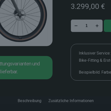
3.299,00
€
Ridley
ASTR
–
M
Menge
Inklusiver Service:
Bike-Fitting & Ers
attungsvarianten und
lieferbar.
Beispielbild. Farb
Beschreibung
Zusätzliche Informationen