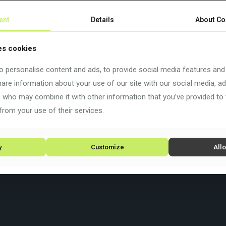
 einem erschwinglichen Preis: von aerodynamischen Verbesserun
ent
Details
About Co
des Schotterrennen auf jeder Art von Gelände. Genau wie das Astr
 bei einem 2x Setup) für mehr Grip und Komfort.
es cookies
 mehr Stabilität in immer unwegsamerem Gelände und bei höher
 personalise content and ads, to provide social media features and
tr verfügt über ein steileres Sitzrohr (74 Grad), das die Kletterl
share information about your use of our site with our social media, ad
s who may combine it with other information that you’ve provided to
from your use of their services.
y
Customize
Allo