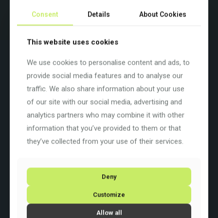
Beispielbild. Farben und Ausstattung variieren.
Consent
Details
About Cookies
This website uses cookies
Beschreibung
Zusätzliche Informationen
We use cookies to personalise content and ads, to
Ein traumhaftes Abenteuer-Gravelbike zu einem sehr
provide social media features and to analyse our
vernünftigen Preis. Wir kombinieren unseren voll ausgestatteten
traffic. We also share information about your use
Aluminiumrahmen und die Carbongabel mit dem 12fach-GRX-
of our site with our social media, advertising and
Antriebsstrang von Shimano, um dir alles zu bieten, was du
brauchst, ohne das Budget zu sprengen.
analytics partners who may combine it with other
information that you’ve provided to them or that
Farbe: Black
Basisfarbe: Schwarz
they’ve collected from your use of their services.
Rahmengrösse: XL
Rahmenart:
Diamant
Rahmenmaterial:
Aluminium
Raddurchmesser: 28 Zoll
Deny
Schaltung: Shimano GRX820 1×12
Customize
Allow all