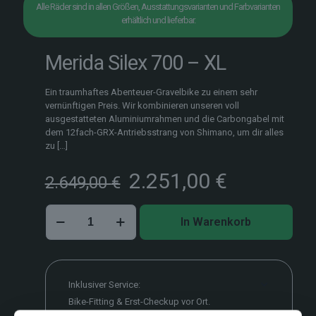
Alle Räder sind in allen Größen, Ausstattungsvarianten und Farbvarianten
erhältlich und lieferbar.
Merida Silex 700 – XL
Ein traumhaftes Abenteuer-Gravelbike zu einem sehr
vernünftigen Preis. Wir kombinieren unseren voll
ausgestatteten Aluminiumrahmen und die Carbongabel mit
dem 12fach-GRX-Antriebsstrang von Shimano, um dir alles
zu
[…]
Ursprünglicher
Aktueller
2.251,00
€
2.649,00
€
Preis
Preis
war:
ist:
Merida
2.649,00 €
2.251,00 
In Warenkorb
Silex
700
–
XL
Menge
Inklusiver Service:
Bike-Fitting & Erst-Checkup vor Ort.