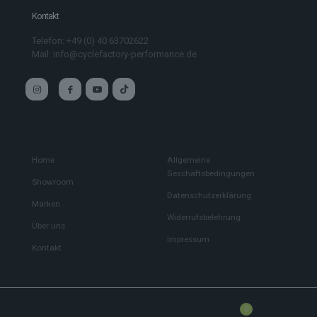
Kontakt
Telefon: +49 (0) 40 63702622
Mail: info@cyclefactory-performance.de
Main
Custom service
Home
Allgemeine
Geschäftsbedingungen
Showroom
Datenschutzerklärung
Marken
Widerrufsbelehrung
Über uns
Impressum
Kontakt
0