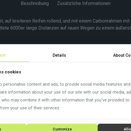
Beschreibung
Zusätzliche Informationen
, auf breiteren Reifen rollend, und mit einem Carbonrahmen mit
ttete 6000er lange Distanzen auf rauen Wegen zu einem äußers
ent
Details
About Co
es cookies
 personalise content and ads, to provide social media features and
share information about your use of our site with our social media, ad
s who may combine it with other information that you’ve provided to
from your use of their services.
y
Customize
Allo