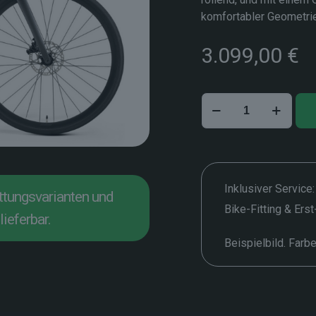
komfortabler Geometrie
3.099,00
€
Merida
Scultura
Endurance
6000
–
L
Inklusiver Service:
attungsvarianten und
Menge
Bike-Fitting & Ers
lieferbar.
Beispielbild. Farb