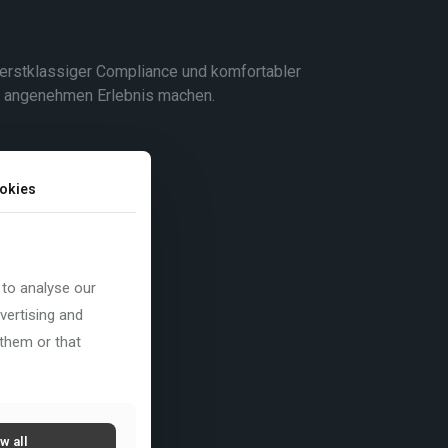
 erstklassiger Compliance und komfortabler
t angenehmen Erlebnis machen.
okies
 to analyse our
vertising and
 them or that
w all