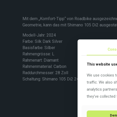
Mit dem „Komfort-Tipp“ von Roadbike ausgezeichnet
Geometrie, kann das mit Shimano 105 Di2 ausgesta
Modell-Jahr: 2024
Farbe: Silk Dark Silver
Basisfarbe: Silber
Cons
Rahmengrösse: L
Rahmenart:
Diamant
This website us
Rahmenmaterial:
Carbon
Raddurchmesser: 28 Zoll
We use cookies to
Schaltung: Shimano 105 Di2 2×12
traffic. We also 
analytics partner
they’ve collected 
Den