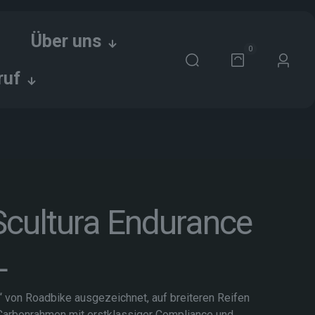
Über uns
0
ruf
Scultura Endurance
L
 von Roadbike ausgezeichnet, auf breiteren Reifen
 Carbonrahmen mit erstklassiger Compliance und