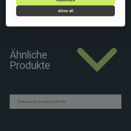
Raddurchmesser: 28 Zoll
Schaltung: Shimano GRX400/Tiagra 2×10
Allow all
Ähnliche
Produkte
There are no posts on the list.