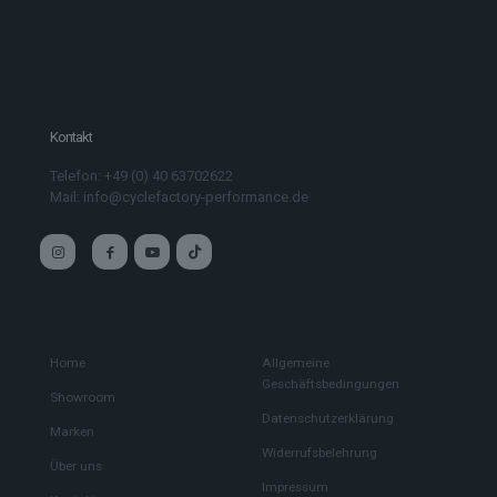
Kontakt
Telefon: +49 (0) 40 63702622
Mail: info@cyclefactory-performance.de
Main
Custom service
Home
Allgemeine
Geschäftsbedingungen
Showroom
Datenschutzerklärung
Marken
Widerrufsbelehrung
Über uns
Impressum