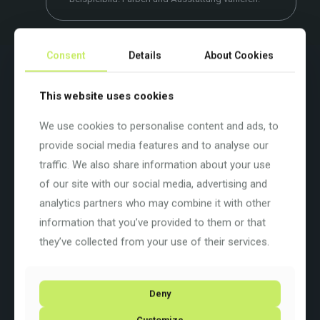
Consent
Details
About Cookies
Beschreibung
Zusätzliche Informationen
This website uses cookies
Wenn es an der Zeit ist, dem Hamsterrad den Rücken zu kehren,
nimm Kurs auf den Sonnenuntergang – auf einem Sutra. Ganz
gleich, wie holprig die Straße auch sein mag, ganz gleich, wie
We use cookies to personalise content and ads, to
viel Gepäck du mitnehmen musst: Sutra hat an alles gedacht –
provide social media features and to analyse our
mit einem robusten, angenehm zu fahrenden Stahlrahmen,
Komponenten, die für harte Einsätze ausgelegt sind, und mehr
traffic. We also share information about your use
Befestigungsmöglichkeiten für Gepäckträger und Schutzbleche,
of our site with our social media, advertising and
als du mit einer voll beladenen Packtasche überblicken kannst.
analytics partners who may combine it with other
Mountainbike-Tradition trifft auf Rennrad-DNA, mit einem Hauch
von Antoine de Saint-Exupéry in jedem Fahrrad – das ist das
information that you’ve provided to them or that
Sutra.
they’ve collected from your use of their services.
Farbe: Schwarz
Basisfarbe: Schwarz
Rahmengrösse: 56 cm / 22″
Deny
Rahmenart:
Diamant
Rahmenmaterial:
Stahl
Customize