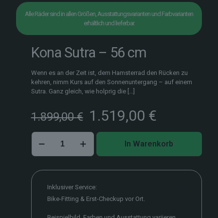
Alle Räder sind in allen Größen, Ausstattungsvarianten und Farbvarianten
erhältlich und lieferbar.
Kona Sutra – 56 cm
Wenn es an der Zeit ist, dem Hamsterrad den Rücken zu
kehren, nimm Kurs auf den Sonnenuntergang – auf einem
Sutra. Ganz gleich, wie holprig die
[…]
Ursprünglicher
Aktueller
1.519,00
€
1.899,00
€
Preis
Preis
war:
ist:
Kona
1.899,00 €
1.519,00 
In Warenkorb
Sutra
–
56
cm
Menge
Inklusiver Service:
Bike-Fitting & Erst-Checkup vor Ort.
Beispielbild. Farben und Ausstattung variieren.