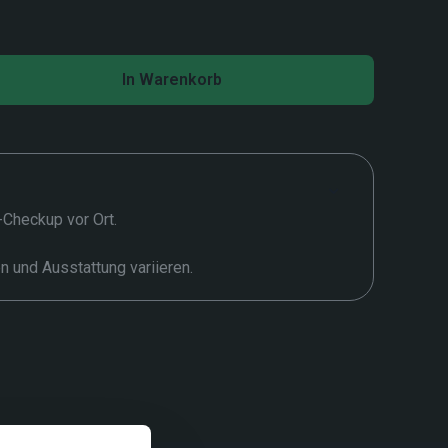
In Warenkorb
t-Checkup vor Ort.
en und Ausstattung variieren.