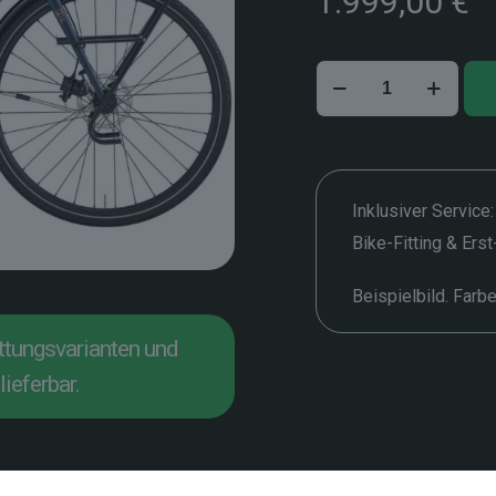
1.999,00
€
Kona
Sutra
–
50
cm
Menge
Inklusiver Service:
Bike-Fitting & Ers
Beispielbild. Farb
attungsvarianten und
lieferbar.