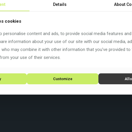
Beschreibung
Zusätzliche Informationen
ent
Details
About Co
 zu kehren, nimm Kurs auf den Sonnenuntergang – auf einem Sutr
es cookies
st: Sutra hat an alles gedacht – mit einem robusten, angenehm
 personalise content and ads, to provide social media features and
gsmöglichkeiten für Gepäckträger und Schutzbleche, als du mit e
share information about your use of our site with our social media, ad
einem Hauch von Antoine de Saint-Exupéry in jedem Fahrrad – das
s who may combine it with other information that you’ve provided to
from your use of their services.
y
Customize
Allo