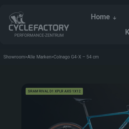
Home
K
Showroom
>
Alle Marken
>
Colnago G4-X – 54 cm
SRAM RIVAL D1 XPLR AXS 1X12