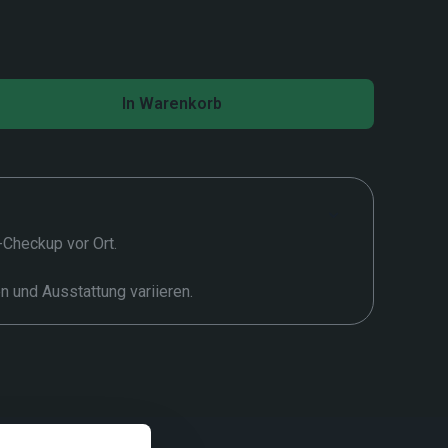
In Warenkorb
t-Checkup vor Ort.
en und Ausstattung variieren.