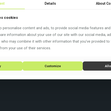
ent
Details
About Co
ituation die beste Leistung zu bringen.
es cookies
 Faktoren, die wichtig sind, wenn du auf unbefestigten Straßen ko
 personalise content and ads, to provide social media features and
onsfähigkeit des Rahmens und, wie alle Colnago-Räder, überraschen
share information about your use of our site with our social media, ad
s who may combine it with other information that you’ve provided to
from your use of their services.
y
Customize
Allo