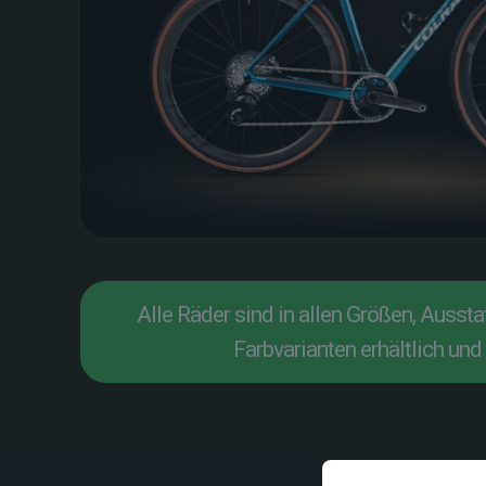
Alle Räder sind in allen Größen, Ausst
Farbvarianten erhältlich und 