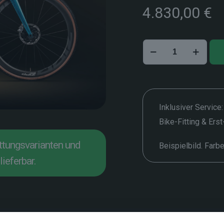
4.830,00
€
Colnago
G4-
X
–
54
cm
Inklusiver Service:
Menge
Bike-Fitting & Ers
attungsvarianten und
Beispielbild. Farb
lieferbar.
Beschreibung
Zusätzliche Informationen