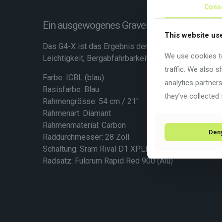
Cons
Ein ausgewogenes Gravel Bike, um in jeder S
This website us
Das G4-X ist das Ergebnis der Optimierung all jener
We use cookies to
Leichtigkeit, Bergabfahrbarkeit, Stabilität, Reakti
traffic. We also 
Farbe: ICBL (blau)
analytics partner
Basisfarbe: Blau
they’ve collected 
Rahmengrösse: 54 cm / 21″
Rahmenart:
Diamant
Rahmenmaterial:
Carbon
Den
Raddurchmesser: 28 Zoll
Schaltung: Sram Rival D1 XPLR Axs 1×12
Radsatz: Fulcrum Rapid Red 900 (Alu)