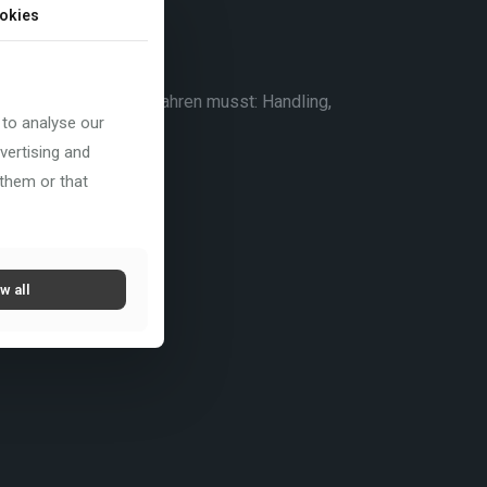
okies
nkurrieren oder hart fahren musst: Handling,
 to analyse our
d schön zu fahren.‘
vertising and
 them or that
w all