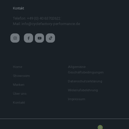
Kontakt
Telefon: +49 (0) 40 63702622
Mail: info@cyclefactory-performance.de
Main
Custom service
Home
Allgemeine
Geschäftsbedingungen
Showroom
Datenschutzerklärung
Marken
Widerrufsbelehrung
Über uns
Impressum
Kontakt
0