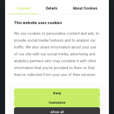
Menge
Beispielbild. Farben und Ausstattung variieren.
Consent
Details
About Cookies
This website uses cookies
Beschreibung
Zusätzliche Informationen
We use cookies to personalise content and ads, to
provide social media features and to analyse our
Gravel-Abenteuer, Pendeln oder Radreisen – das Crossfire Gravel
hat viele Gesichter, eignet sich für mehr als eine Gelegenheit und
traffic. We also share information about your use
ist für jeden Anspruch der ideale Begleiter. Das Adventure-Bike
of our site with our social media, advertising and
verbindet sportliches Fahren mit purer Abenteuerlust und
reinsten Entdecker-Genen
analytics partners who may combine it with other
information that you’ve provided to them or that
Farbe: Grau
Basisfarbe: Grau
they’ve collected from your use of their services.
Rahmengrösse: XXL
Rahmenart:
Diamant
Rahmenmaterial:
Aluminium
Raddurchmesser: 28 Zoll
Deny
Schaltung: Shimano GRX400/Tiagra 2×10
Customize
Allow all