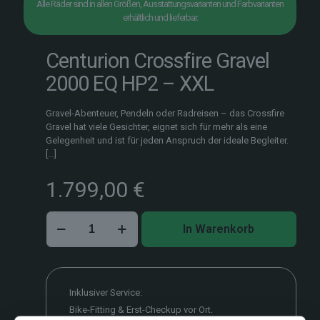
Alle Räder sind in allen Größen, Ausstattungsvarianten und Farbvarianten
erhältlich und lieferbar.
Centurion Crossfire Gravel
2000 EQ HP2 – XXL
Gravel-Abenteuer, Pendeln oder Radreisen – das Crossfire
Gravel hat viele Gesichter, eignet sich für mehr als eine
Gelegenheit und ist für jeden Anspruch der ideale Begleiter.
[…]
1.799,00
€
Centurion
In Warenkorb
Crossfire
Gravel
2000
EQ
HP2
Inklusiver Service:
–
Bike-Fitting & Erst-Checkup vor Ort.
XXL