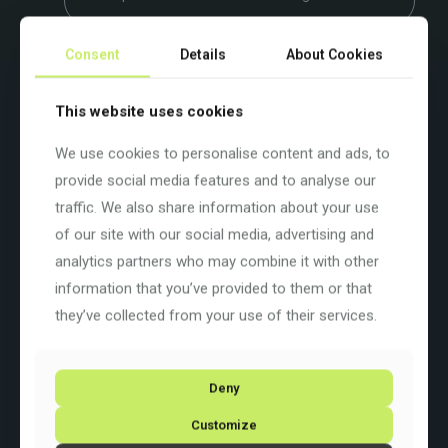
Consent
Details
About Cookies
Beschreibung
Zusätzliche Informationen
This website uses cookies
Bist du bereit für dein nächstes Abenteuer?
We use cookies to personalise content and ads, to
Entwickelt, um neues Terrain zu erkunden und neue
provide social media features and to analyse our
Herausforderungen zu meistern.
Das neue GRAVEL OVERLAND verbindet Geschwindigkeit und
traffic. We also share information about your use
Adrenalin mit der Welt der Entdeckungen, damit du dein
of our site with our social media, advertising and
nächstes Abenteuer mit einem ganz besonderen Kick erleben
kannst.
analytics partners who may combine it with other
information that you’ve provided to them or that
Farbe: Green (59)
Basisfarbe: Grün
they’ve collected from your use of their services.
Rahmengrösse: 45 cm / 18″
Rahmenart:
Diamant
Rahmenmaterial:
Carbon
Raddurchmesser: 28 Zoll
Deny
Schaltung: Shimano GRX610/820 2×12
Customize
Radsatz: Wahlweise ITM Fuga 40 oder ITM Volata 55