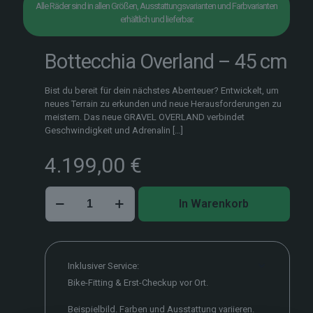
Alle Räder sind in allen Größen, Ausstattungsvarianten und Farbvarianten
erhältlich und lieferbar.
Bottecchia Overland – 45 cm
Bist du bereit für dein nächstes Abenteuer? Entwickelt, um
neues Terrain zu erkunden und neue Herausforderungen zu
meistern. Das neue GRAVEL OVERLAND verbindet
Geschwindigkeit und Adrenalin
[…]
4.199,00
€
Bottecchia
In Warenkorb
Overland
–
45
cm
Menge
Inklusiver Service:
Bike-Fitting & Erst-Checkup vor Ort.
Beispielbild. Farben und Ausstattung variieren.