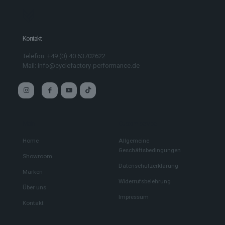
Kontakt
Telefon: +49 (0) 40 63702622
Mail: info@cyclefactory-performance.de
Main
Custom service
Home
Allgemeine
Geschäftsbedingungen
Showroom
Datenschutzerklärung
Marken
Widerrufsbelehrung
Über uns
Impressum
Kontakt