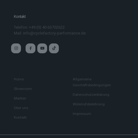
Kontakt
Telefon: +49 (0) 40 63702622
Mail: info@cyclefactory-performance.de
Main
Custom service
Home
Allgemeine
Geschäftsbedingungen
Showroom
Datenschutzerklärung
Marken
Widerrufsbelehrung
Über uns
Impressum
Kontakt