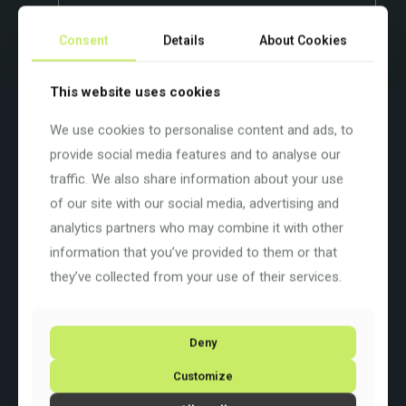
Beispielbild. Farben und Ausstattung variieren.
Consent
Details
About Cookies
This website uses cookies
Beschreibung
Zusätzliche Informationen
We use cookies to personalise content and ads, to
Wenn Gravel auf Wettkampf trifft
provide social media features and to analyse our
traffic. We also share information about your use
Das neue Gravel SL wurde für die Welt des schnellen Gravel-
Radsports entwickelt und besticht durch seine
of our site with our social media, advertising and
Rennsporttauglichkeit.
analytics partners who may combine it with other
Farbe: Matt Carbon (C9)
information that you’ve provided to them or that
Basisfarbe: Schwarz
they’ve collected from your use of their services.
Rahmengrösse: 56 cm / 22″
Rahmenart:
Diamant
Rahmenmaterial:
Carbon
Raddurchmesser: 28 Zoll
Deny
Schaltung: Shimano GRX 825 Di2 2×12
Radsatz: Wahlweise ITM Fuga 40 oder ITM Volata 55
Customize