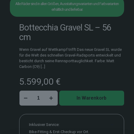
Alle Räder sind in allen Größen, Ausstattungsvarianten und Farbvarianten
erhältlich und lieferbar.
Bottecchia Gravel SL – 56
cm
Wenn Gravel auf Wettkampf trifft Das neue Gravel SL wurde
für die Welt des schnellen Gravel-Radsports entwickelt und
besticht durch seine Rennsporttauglichkeit. Farbe: Matt
Carbon (C9)
[…]
5.599,00
€
Bottecchia
In Warenkorb
Gravel
SL
–
56
cm
Inklusiver Service:
Menge
Bike-Fitting & Erst-Checkup vor Ort.