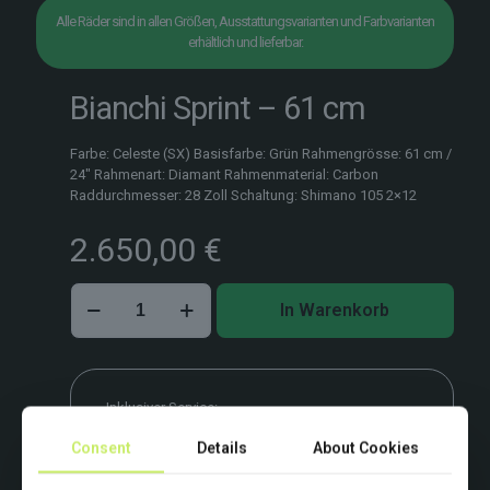
Alle Räder sind in allen Größen, Ausstattungsvarianten und Farbvarianten
erhältlich und lieferbar.
Bianchi Sprint – 61 cm
Farbe: Celeste (SX) Basisfarbe: Grün Rahmengrösse: 61 cm /
24″ Rahmenart: Diamant Rahmenmaterial: Carbon
Raddurchmesser: 28 Zoll Schaltung: Shimano 105 2×12
2.650,00
€
Bianchi
In Warenkorb
Sprint
–
61
cm
Menge
Inklusiver Service:
Bike-Fitting & Erst-Checkup vor Ort.
Consent
Details
About Cookies
Beispielbild. Farben und Ausstattung variieren.