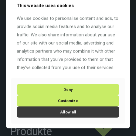
This website uses cookies
We use cookies to personalise content and ads, to
Beschreibung
Zusätzliche Informationen
provide social media features and to analyse our
traffic. We also share information about your use
Farbe: Celeste (SX)
of our site with our social media, advertising and
Basisfarbe:
Grün
Rahmengrösse: 61 cm / 24″
analytics partners who may combine it with other
Rahmenart:
Diamant
information that you’ve provided to them or that
Rahmenmaterial:
Carbon
Raddurchmesser: 28 Zoll
they’ve collected from your use of their services.
Schaltung: Shimano 105
2×12
Deny
Customize
Allow all
Ähnliche
Produkte