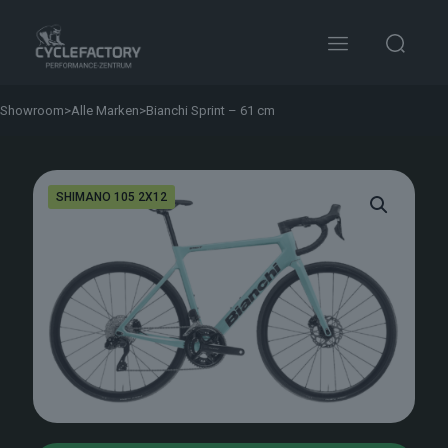
Showroom
>
Alle Marken
>
Bianchi Sprint – 61 cm
SHIMANO 105 2X12