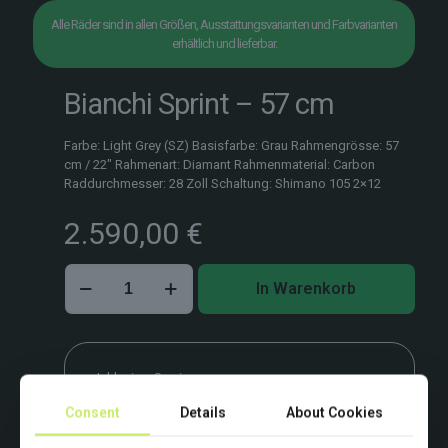
Alle Räder sind in allen Größen, Ausstattungsvarianten und Farbvarianten
erhältlich und lieferbar.
Bianchi Sprint – 57 cm
Farbe: Light Grey (SZ) Basisfarbe: Grau Rahmengrösse: 57
cm / 22″ Rahmenart: Diamant Rahmenmaterial: Carbon
Raddurchmesser: 28 Zoll Schaltung: Shimano 105 2×12
2.590,00
€
Bianchi
In Warenkorb
Sprint
–
57
cm
Menge
Inklusiver Service:
Bike-Fitting & Erst-Checkup vor Ort.
Consent
Details
About Cookies
Beispielbild. Farben und Ausstattung variieren.