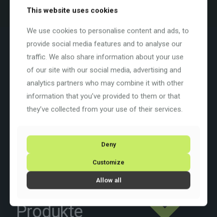
This website uses cookies
We use cookies to personalise content and ads, to
Beschreibung
Zusätzliche Informationen
provide social media features and to analyse our
traffic. We also share information about your use
Farbe: Light Grey (SZ)
of our site with our social media, advertising and
Basisfarbe:
Grau
Rahmengrösse: 57 cm / 22″
analytics partners who may combine it with other
Rahmenart:
Diamant
information that you’ve provided to them or that
Rahmenmaterial:
Carbon
Raddurchmesser: 28 Zoll
they’ve collected from your use of their services.
Schaltung: Shimano 105
2×12
Deny
Customize
Allow all
Ähnliche
Produkte