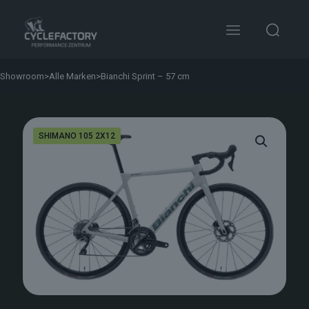
Showroom
>
Alle Marken
>
Bianchi Sprint – 57 cm
SHIMANO 105 2X12