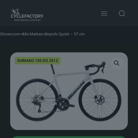
Showroom
>
Alle Marken
>
Bianchi Sprint – 57 cm
SHIMANO 105 DI2 2X12