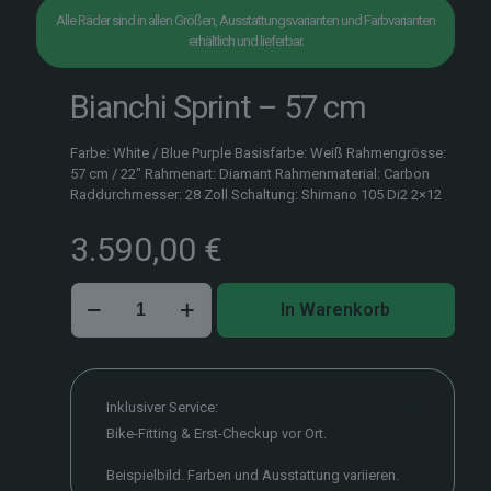
Alle Räder sind in allen Größen, Ausstattungsvarianten und Farbvarianten
erhältlich und lieferbar.
Bianchi Sprint – 57 cm
Farbe: White / Blue Purple Basisfarbe: Weiß Rahmengrösse:
57 cm / 22″ Rahmenart: Diamant Rahmenmaterial: Carbon
Raddurchmesser: 28 Zoll Schaltung: Shimano 105 Di2 2×12
3.590,00
€
Bianchi
In Warenkorb
Sprint
–
57
cm
Menge
Inklusiver Service:
Bike-Fitting & Erst-Checkup vor Ort.
Beispielbild. Farben und Ausstattung variieren.