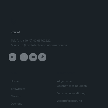
Kontakt
Telefon: +49 (0) 40 63702622
Mail: info@cyclefactory-performance.de
Main
Custom service
Home
Allgemeine
Geschäftsbedingungen
Showroom
Datenschutzerklärung
Marken
Widerrufsbelehrung
Über uns