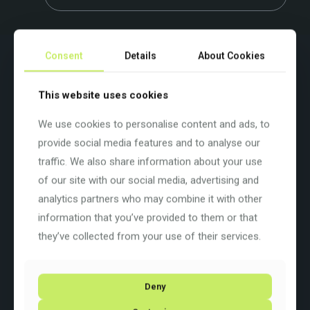
Beschreibung
Zusätzliche Informationen
Consent
Details
About Cookies
Farbe: White / Blue Purple
This website uses cookies
Basisfarbe:
Weiß
Rahmengrösse: 57 cm / 22″
Rahmenart:
Diamant
We use cookies to personalise content and ads, to
Rahmenmaterial:
Carbon
provide social media features and to analyse our
Raddurchmesser: 28 Zoll
traffic. We also share information about your use
Schaltung: Shimano 105 Di2
2×12
of our site with our social media, advertising and
analytics partners who may combine it with other
information that you’ve provided to them or that
they’ve collected from your use of their services.
Ähnliche
Deny
Produkte