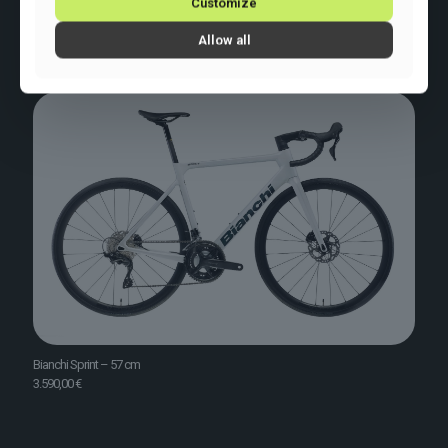
Customize
Allow all
Bianchi Sprint – 57 cm
3.590,00
€