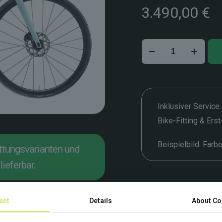
3.490,00
€
Bianchi
Sprint
–
47
cm
Menge
Inklusiver Service:
Bike-Fitting & Ers
Beispielbild. Farb
attungsvarianten und
lieferbar.
ent
Details
About Co
Beschreibung
Zusätzliche Informationen