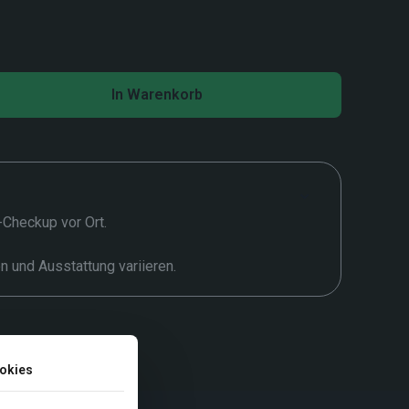
In Warenkorb
t-Checkup vor Ort.
en und Ausstattung variieren.
okies