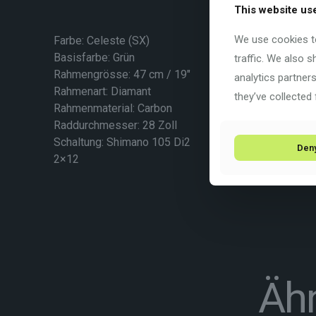
This website us
We use cookies to
Farbe: Celeste (SX)
Basisfarbe:
Grün
traffic. We also 
Rahmengrösse: 47 cm / 19″
analytics partner
Rahmenart:
Diamant
they’ve collected 
Rahmenmaterial:
Carbon
Raddurchmesser: 28 Zoll
Schaltung: Shimano 105 Di2
Den
2×12
Ähn