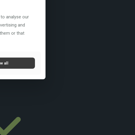
 to analyse our
vertising and
 them or that
w all