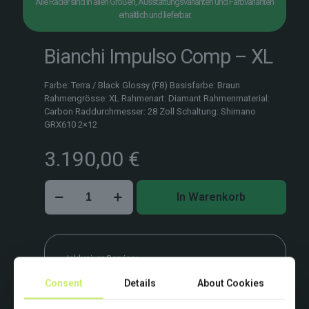
Alle Räder sind in allen Größen, Ausstattungsvarianten und Farbvarianten
erhältlich und lieferbar.
Bianchi Impulso Comp – XL
Farbe: Terra / Black Glossy (F8) Basisfarbe: Braun
Rahmengrösse: XL Rahmenart: Diamant Rahmenmaterial:
Carbon Raddurchmesser: 28 Zoll Schaltung: Shimano
GRX610 2×12
3.190,00
€
Bianchi
In Warenkorb
Impulso
Comp
–
XL
Menge
Inklusiver Service:
Bike-Fitting & Erst-Checkup vor Ort.
Consent
Details
About Cookies
Beispielbild. Farben und Ausstattung variieren.