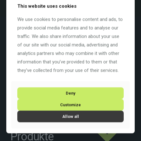
This website uses cookies
We use cookies to personalise content and ads, to
Beschreibung
Zusätzliche Informationen
provide social media features and to analyse our
traffic. We also share information about your use
Farbe: Terra / Black Glossy (F8)
of our site with our social media, advertising and
Basisfarbe:
Braun
Rahmengrösse: XL
analytics partners who may combine it with other
Rahmenart:
Diamant
information that you’ve provided to them or that
Rahmenmaterial:
Carbon
Raddurchmesser: 28 Zoll
they’ve collected from your use of their services.
Schaltung: Shimano GRX610
2×12
Deny
Customize
Allow all
Ähnliche
Produkte