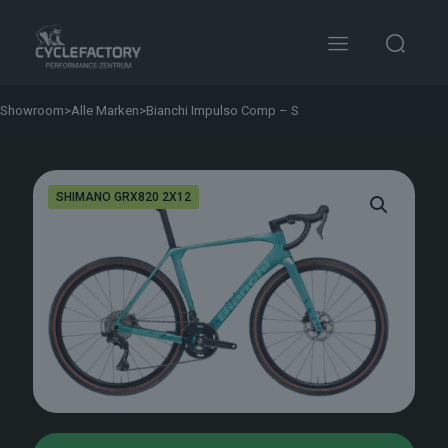
Showroom
>
Alle Marken
>
Bianchi Impulso Comp – S
SHIMANO GRX820 2X12