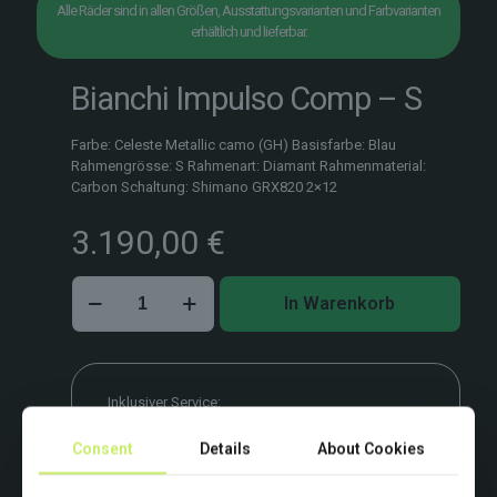
Alle Räder sind in allen Größen, Ausstattungsvarianten und Farbvarianten
erhältlich und lieferbar.
Bianchi Impulso Comp – S
Farbe: Celeste Metallic camo (GH) Basisfarbe: Blau
Rahmengrösse: S Rahmenart: Diamant Rahmenmaterial:
Carbon Schaltung: Shimano GRX820 2×12
3.190,00
€
Bianchi
In Warenkorb
Impulso
Comp
–
S
Menge
Inklusiver Service:
Bike-Fitting & Erst-Checkup vor Ort.
Consent
Details
About Cookies
Beispielbild. Farben und Ausstattung variieren.