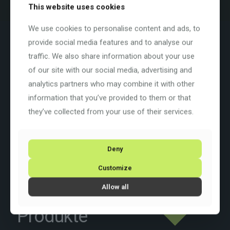
This website uses cookies
We use cookies to personalise content and ads, to
Beschreibung
Zusätzliche Informationen
provide social media features and to analyse our
traffic. We also share information about your use
Farbe: Celeste Metallic camo
(GH)
of our site with our social media, advertising and
Basisfarbe:
Blau
analytics partners who may combine it with other
Rahmengrösse: S
Rahmenart:
Diamant
information that you’ve provided to them or that
Rahmenmaterial:
Carbon
they’ve collected from your use of their services.
Schaltung: Shimano GRX820
2×12
Deny
Customize
Allow all
Ähnliche
Produkte