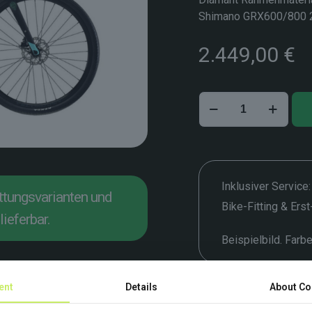
Shimano GRX600/800 
2.449,00
€
Bianchi
Impulso
Allroad
–
57
cm
Inklusiver Service:
attungsvarianten und
Menge
Bike-Fitting & Ers
lieferbar.
Beispielbild. Farb
ent
Details
About Co