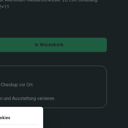
2×11
In Warenkorb
t-Checkup vor Ort.
en und Ausstattung variieren.
okies