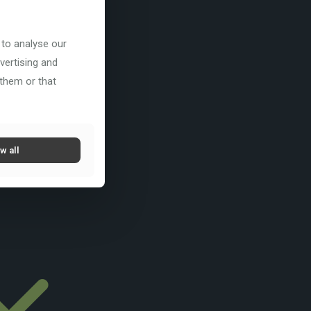
 to analyse our
vertising and
 them or that
w all