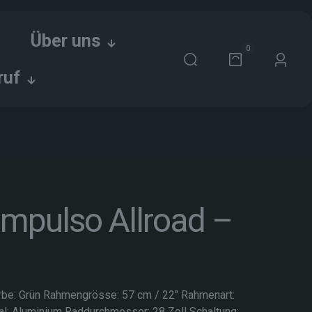
Über uns
0
ruf
Impulso Allroad –
rbe: Grün Rahmengrösse: 57 cm / 22″ Rahmenart:
l: Aluminium Raddurchmesser: 28 Zoll Schaltung: