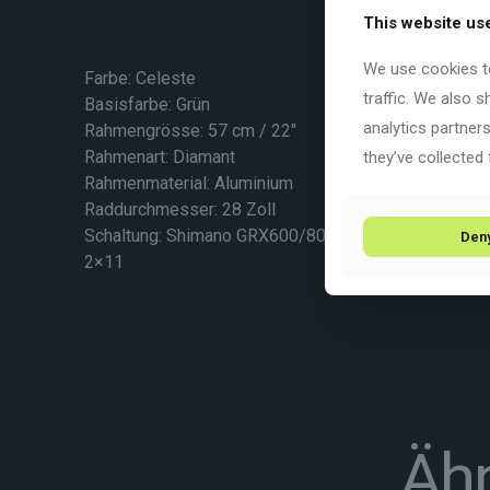
This website us
We use cookies to
Farbe: Celeste
traffic. We also 
Basisfarbe:
Grün
analytics partner
Rahmengrösse: 57 cm / 22″
Rahmenart:
Diamant
they’ve collected 
Rahmenmaterial:
Aluminium
Raddurchmesser: 28 Zoll
Schaltung: Shimano GRX600/800
Den
2×11
Ähn