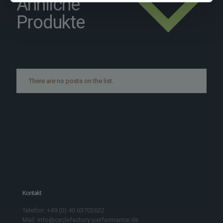
Ähnliche
Produkte
There are no posts on the list.
Kontakt
Telefon: +49 (0) 40 63702622
Mail: info@cyclefactory-performance.de