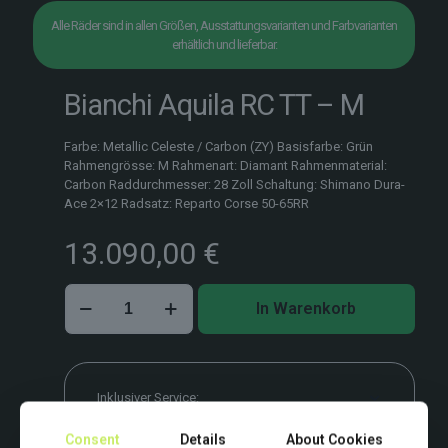
Alle Räder sind in allen Größen, Ausstattungsvarianten und Farbvarianten
erhältlich und lieferbar.
Bianchi Aquila RC TT – M
Farbe: Metallic Celeste / Carbon (ZY) Basisfarbe: Grün
Rahmengrösse: M Rahmenart: Diamant Rahmenmaterial:
Carbon Raddurchmesser: 28 Zoll Schaltung: Shimano Dura-
Ace 2×12 Radsatz: Reparto Corse 50-65RR
13.090,00
€
Bianchi
In Warenkorb
Aquila
RC
TT
–
M
Inklusiver Service:
Menge
Bike-Fitting & Erst-Checkup vor Ort.
Consent
Details
About Cookies