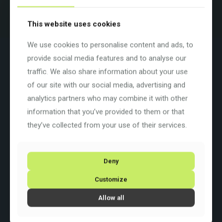
Beispielbild. Farben und Ausstattung variieren.
This website uses cookies
We use cookies to personalise content and ads, to
Beschreibung
Zusätzliche Informationen
provide social media features and to analyse our
traffic. We also share information about your use
Farbe: Metallic Celeste / Carbon
(ZY)
of our site with our social media, advertising and
Basisfarbe: Grün
analytics partners who may combine it with other
Rahmengrösse: M
Rahmenart:
Diamant
information that you’ve provided to them or that
Rahmenmaterial:
Carbon
they’ve collected from your use of their services.
Raddurchmesser: 28 Zoll
Schaltung: Shimano Dura-Ace 2×12
Radsatz: Reparto Corse 50-65RR
Deny
Customize
Allow all