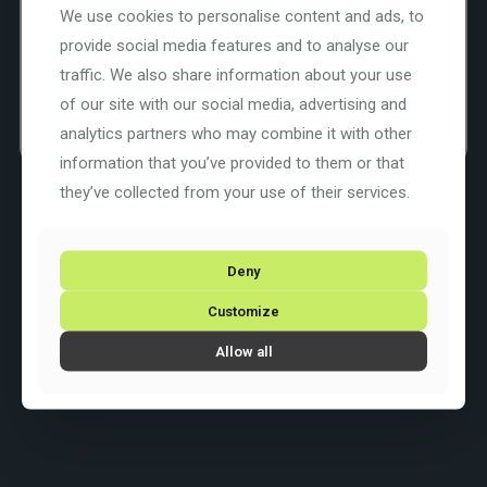
We use cookies to personalise content and ads, to
provide social media features and to analyse our
traffic. We also share information about your use
of our site with our social media, advertising and
analytics partners who may combine it with other
information that you’ve provided to them or that
Cannondale Trail 4 –
they’ve collected from your use of their services.
L
Deny
799,00
€
Customize
In den Warenkorb
Allow all