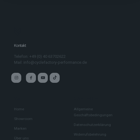
Kontakt
Telefon: +49 (0) 40 63702622
Mail: info@cyclefactory-performance.de
Main
Custom service
Home
Allgemeine
Geschäftsbedingungen
Showroom
Datenschutzerklärung
Marken
Widerrufsbelehrung
Über uns