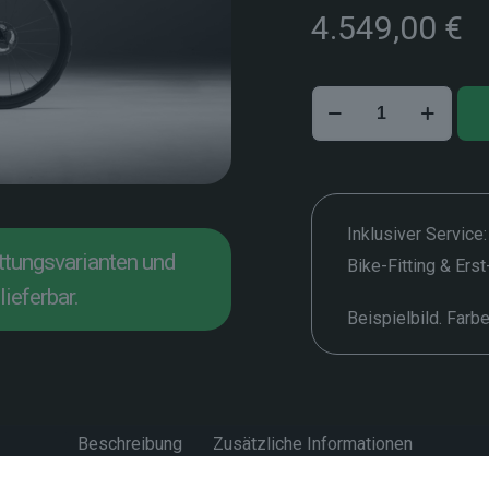
4.549,00
€
Basso
Astra
–
56
cm
Menge
Inklusiver Service:
attungsvarianten und
Bike-Fitting & Ers
lieferbar.
Beispielbild. Farb
Beschreibung
Zusätzliche Informationen