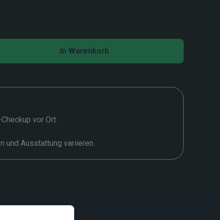
In Warenkorb
t-Checkup vor Ort.
en und Ausstattung variieren.