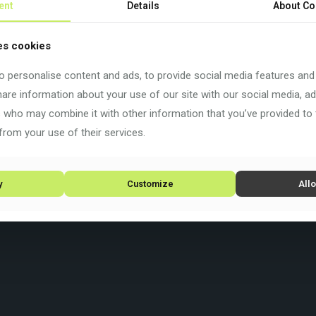
ent
Details
About Co
nschen entwickelt, um es für verschiedene, auch sehr unterschi
el entwickelt: den Lebensstil derjenigen zu bereichern, die si
es cookies
 personalise content and ads, to provide social media features and
kann, und das Astra ist eines davon.
share information about your use of our site with our social media, ad
s who may combine it with other information that you’ve provided to
from your use of their services.
y
Customize
Allo